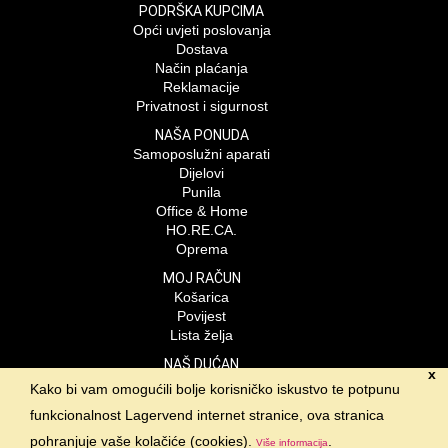
PODRŠKA KUPCIMA
Opći uvjeti poslovanja
Dostava
Način plaćanja
Reklamacije
Privatnost i sigurnost
NAŠA PONUDA
Samoposlužni aparati
Dijelovi
Punila
Office & Home
HO.RE.CA.
Oprema
MOJ RAČUN
Košarica
Povijest
Lista želja
NAŠ DUĆAN
x
Lagervend d.o.o.
Kako bi vam omogućili bolje korisničko iskustvo te potpunu
Braće Radić 23- odvojak
funkcionalnost Lagervend internet stranice, ova stranica
Velika Gorica
01-6235-806
pohranjuje vaše kolačiće (cookies).
.
Više informacija