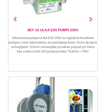
o
u
s
 ULKA EX5 PUMPI 230V
SET LAVAZZA EP APARAT I 
ULKA EX5 230V su najčešće korištene
Lavazza brand se dokazao ne samo
ima za spravljanje kave. Ovom akcijom
kavom već i sa vrlo kvalitetnim mali
.ostvarujete poseban popust pri čemu
za kavu.Aparat za kavu EP MINI č
 EX5 pumpa košta 75,00 kn + PDV
jednostavnost i dugovječnost u širokoj 
Uz kupljeni aparat za kavu EP MINI 
kom. kapsula EP Lavazza Crema&