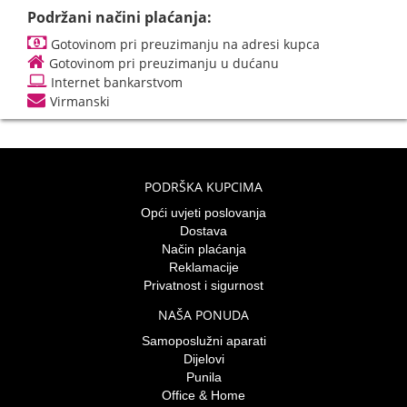
Podržani načini plaćanja:
Gotovinom pri preuzimanju na adresi kupca
Gotovinom pri preuzimanju u dućanu
Internet bankarstvom
Virmanski
PODRŠKA KUPCIMA
Opći uvjeti poslovanja
Dostava
Način plaćanja
Reklamacije
Privatnost i sigurnost
NAŠA PONUDA
Samoposlužni aparati
Dijelovi
Punila
Office & Home